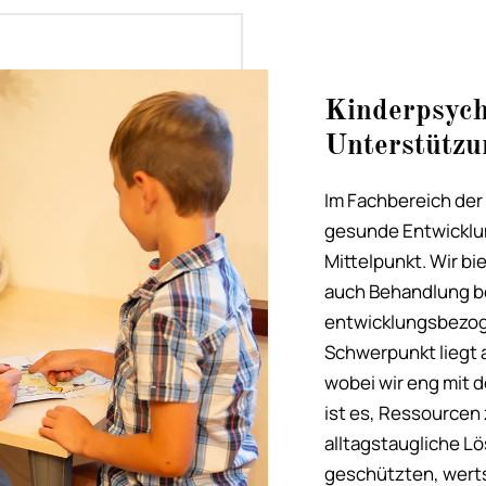
Kinderpsych
Unterstützu
Im Fachbereich der
gesunde Entwicklu
Mittelpunkt. Wir b
auch Behandlung be
entwicklungsbezog
Schwerpunkt liegt 
wobei wir eng mit
ist es, Ressourcen 
alltagstaugliche L
geschützten, wert