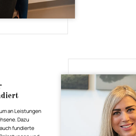
r
diert
trum an Leistungen
achsene. Dazu
auch fundierte