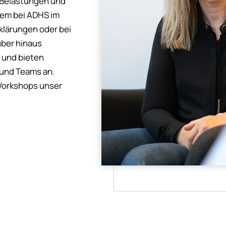
 Belastungen und
rem bei ADHS im
klärungen oder bei
ber hinaus
 und bieten
 und Teams an.
Workshops unser